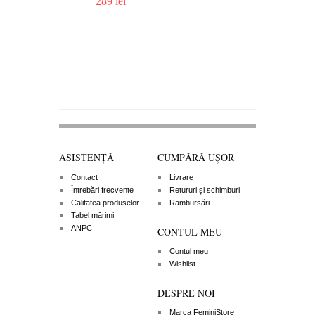
289 lei
285 lei
ASISTENȚĂ
CUMPĂRĂ UȘOR
Contact
Livrare
Întrebări frecvente
Retururi și schimburi
Calitatea produselor
Rambursări
Tabel mărimi
ANPC
CONTUL MEU
Contul meu
Wishlist
DESPRE NOI
Marca FeminiStore