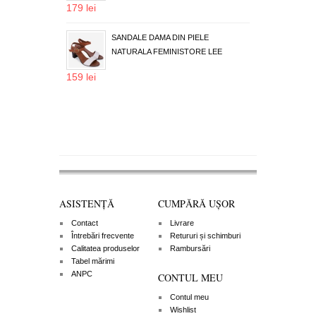
179 lei
SANDALE DAMA DIN PIELE
NATURALA FEMINISTORE LEE
159 lei
ASISTENȚĂ
CUMPĂRĂ UȘOR
Contact
Livrare
Întrebări frecvente
Retururi și schimburi
Calitatea produselor
Rambursări
Tabel mărimi
ANPC
CONTUL MEU
Contul meu
Wishlist