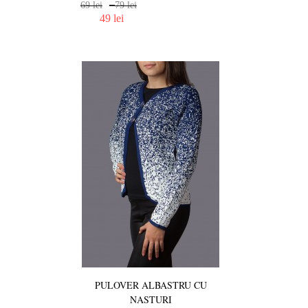
–
69 lei
79 lei
49 lei
PULOVER ALBASTRU CU
NASTURI