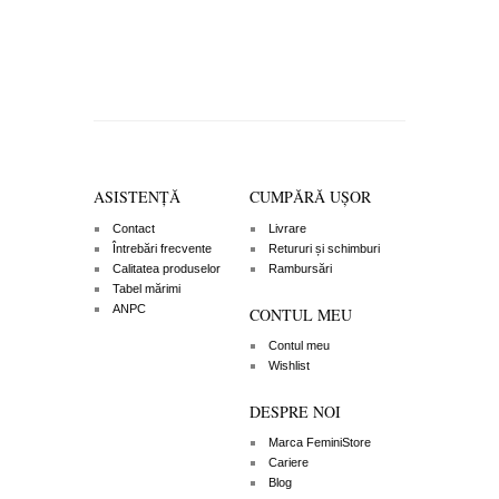
ASISTENȚĂ
CUMPĂRĂ UȘOR
Contact
Livrare
Întrebări frecvente
Retururi și schimburi
Calitatea produselor
Rambursări
Tabel mărimi
ANPC
CONTUL MEU
Contul meu
Wishlist
DESPRE NOI
Marca FeminiStore
Cariere
Blog