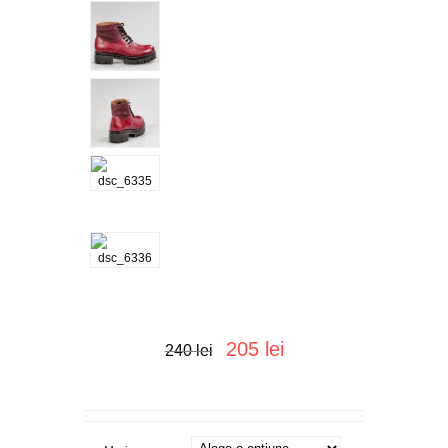
205 lei
240 lei