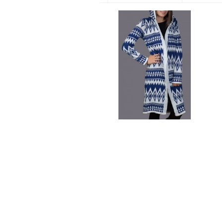
CARDIGAN ALBASTRU CU
GLUGA
69 lei
89 lei