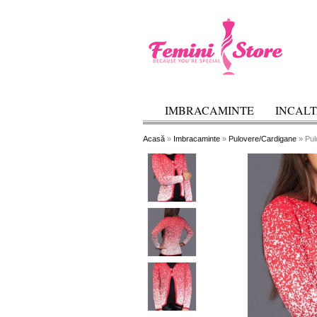
IMBRACAMINTE
INCAL
Acasă
»
Imbracaminte
»
Pulovere/Cardigane
» Pul