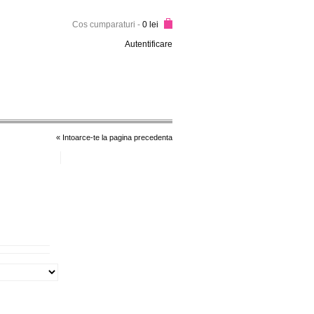
Cos cumparaturi
-
0 lei
Autentificare
« Intoarce-te la pagina precedenta