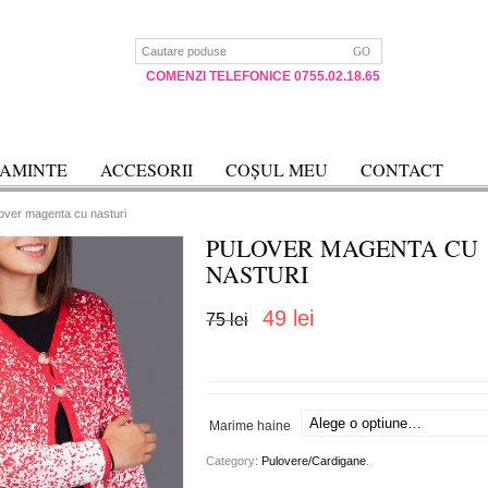
COMENZI TELEFONICE 0755.02.18.65
TAMINTE
ACCESORII
COȘUL MEU
CONTACT
over magenta cu nasturi
PULOVER MAGENTA CU
NASTURI
49 lei
75 lei
Marime haine
Category:
Pulovere/Cardigane
.