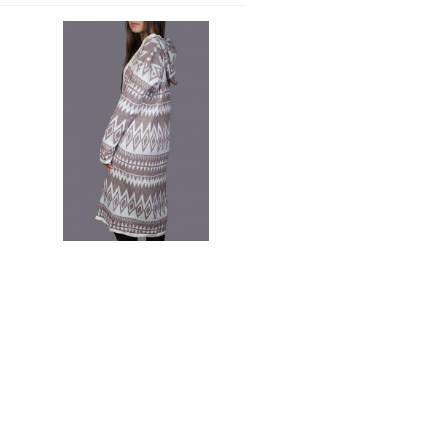
CARDIGAN CU GLUGA MARO
CARDIGAN GRI MODEL 
65 lei
75 lei
89 lei
99 lei