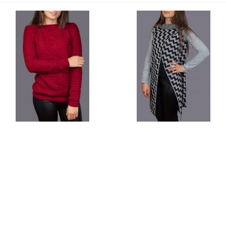
PULOVER GRENA MEDIU
CARDIGAN GRI / NEGRU
49 lei
75 lei
75 lei
99 lei