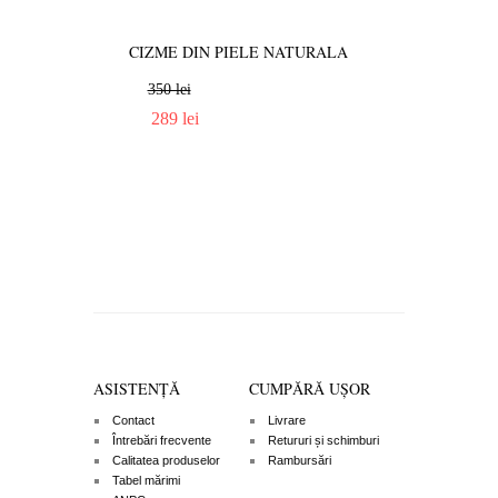
CIZME DIN PIELE NATURALA
GHETE DIN PIE
ANG
350 lei
289 lei
289 lei
239 lei
ASISTENȚĂ
CUMPĂRĂ UȘOR
Contact
Livrare
Întrebări frecvente
Retururi și schimburi
Calitatea produselor
Rambursări
Tabel mărimi