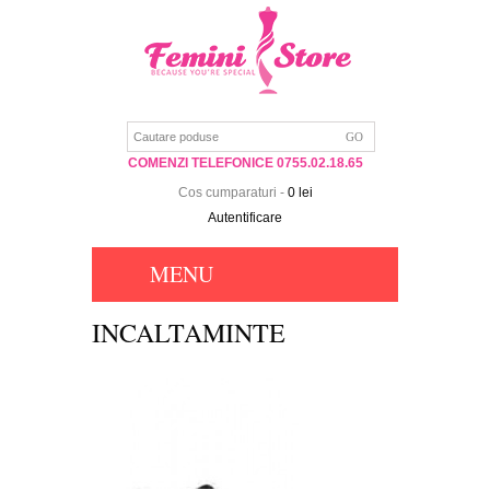
COMENZI TELEFONICE 0755.02.18.65
Cos cumparaturi
-
0 lei
Autentificare
MENU
INCALTAMINTE
PANTOFI DIN PIELE NATURALA ELLES
LOULOU
249 lei
289 lei