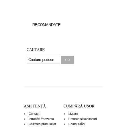
IMBRACAMINTE
INCALTAMINTE
RECOMANDATE
CAUTARE
ASISTENȚĂ
CUMPĂRĂ UȘOR
Contact
Livrare
Întrebări frecvente
Retururi și schimburi
Calitatea produselor
Rambursări